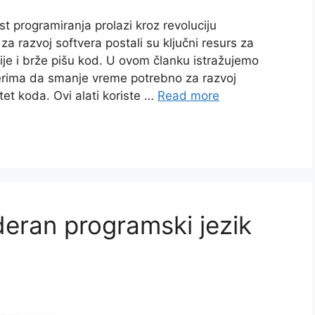
 programiranja prolazi kroz revoluciju
i za razvoj softvera postali su ključni resurs za
je i brže pišu kod. U ovom članku istražujemo
erima da smanje vreme potrebno za razvoj
tet koda. Ovi alati koriste …
Read more
oderan programski jezik