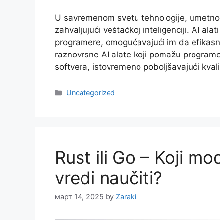
U savremenom svetu tehnologije, umetnost
zahvaljujući veštačkoj inteligenciji. AI alat
programere, omogućavajući im da efikasni
raznovrsne AI alate koji pomažu program
softvera, istovremeno poboljšavajući kvali
Categories
Uncategorized
Rust ili Go – Koji m
vredi naučiti?
март 14, 2025
by
Zaraki