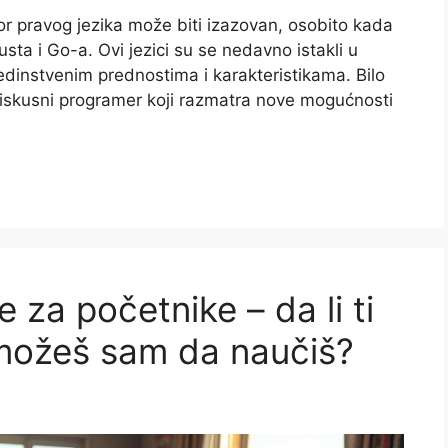
r pravog jezika može biti izazovan, osobito kada
ta i Go-a. Ovi jezici su se nedavno istakli u
jedinstvenim prednostima i karakteristikama. Bilo
i iskusni programer koji razmatra nove mogućnosti
 za početnike – da li ti
i možeš sam da naučiš?