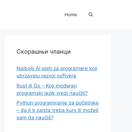
Home
Скорашњи чланци
Najbolji AI alati za programere koji
ubrzavaju razvoj softvera
Rust ili Go – Koji moderan
programski jezik vredi naučiti?
Python programiranje za početnike
– da li ti zaista treba kurs ili možeš
sam da naučiš?