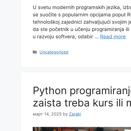
U svetu modernih programskih jezika, izbo
se suočite s popularnim opcijama poput Rus
tehnološkoj zajednici zahvaljujući svojim 
da ste početnik u učenju programiranja il
u razvoju softvera, odabir …
Read more
Categories
Uncategorized
Python programiranje
zaista treba kurs il
март 14, 2025
by
Zaraki