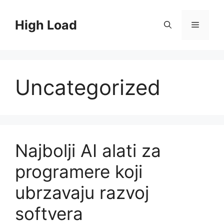
Skip
to
High Load
Menu
content
Uncategorized
Najbolji AI alati za
programere koji
ubrzavaju razvoj
softvera