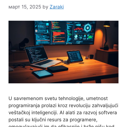
март 15, 2025
by
Zaraki
U savremenom svetu tehnologije, umetnost
programiranja prolazi kroz revoluciju zahvaljujući
veštačkoj inteligenciji. AI alati za razvoj softvera
postali su ključni resurs za programere,
omogućavajući im da efikasnije i brže pišu kod.