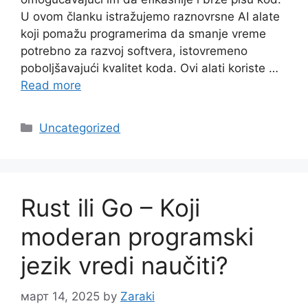
U ovom članku istražujemo raznovrsne AI alate
koji pomažu programerima da smanje vreme
potrebno za razvoj softvera, istovremeno
poboljšavajući kvalitet koda. Ovi alati koriste …
Read more
Categories
Uncategorized
Rust ili Go – Koji
moderan programski
jezik vredi naučiti?
март 14, 2025
by
Zaraki