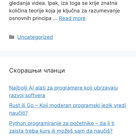
gledanja videa. Ipak, iza toga se krije znatna
količina teorije koja je ključna za razumevanje
osnovnih principa …
Read more
Categories
Uncategorized
Скорашњи чланци
Najbolji AI alati za programere koji ubrzavaju
razvoj softvera
Rust ili Go – Koji moderan programski jezik vredi
naučiti?
Python programiranje za početnike – da li ti
zaista treba kurs ili možeš sam da naučiš?