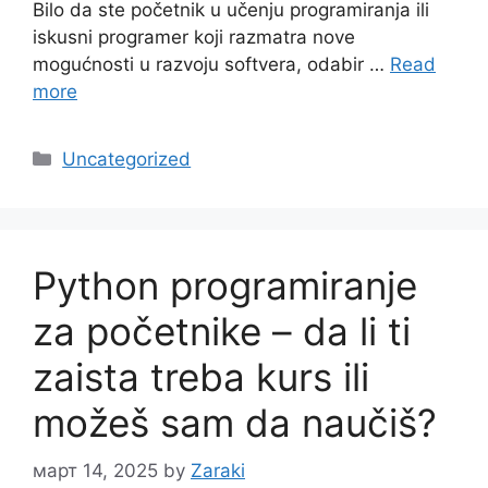
Bilo da ste početnik u učenju programiranja ili
iskusni programer koji razmatra nove
mogućnosti u razvoju softvera, odabir …
Read
more
Categories
Uncategorized
Python programiranje
za početnike – da li ti
zaista treba kurs ili
možeš sam da naučiš?
март 14, 2025
by
Zaraki